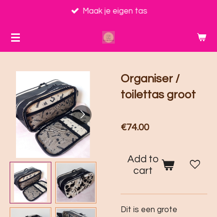
Skip
Maak je eigen tas
to
main
content
Organiser /
toilettas groot
€74.00
Add to
cart
Dit is een grote