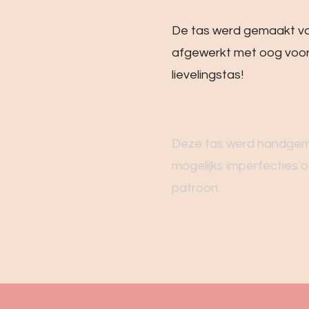
De tas werd gemaakt van
afgewerkt met oog voor
lievelingstas!
Deze tas werd handgem
mogelijks imperfecties o
patroon.