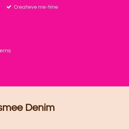
Creatieve me-time
terns
Esmee Denim