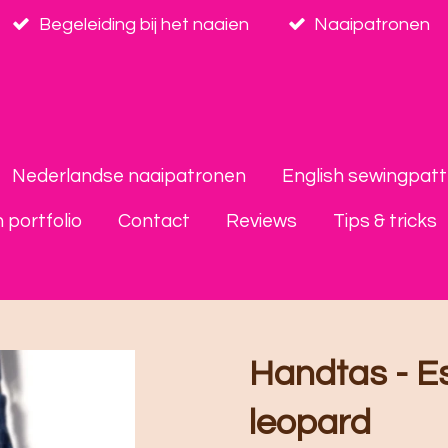
Begeleiding bij het naaien
Naaipatronen
Nederlandse naaipatronen
English sewingpat
n portfolio
Contact
Reviews
Tips & tricks
Handtas - 
leopard