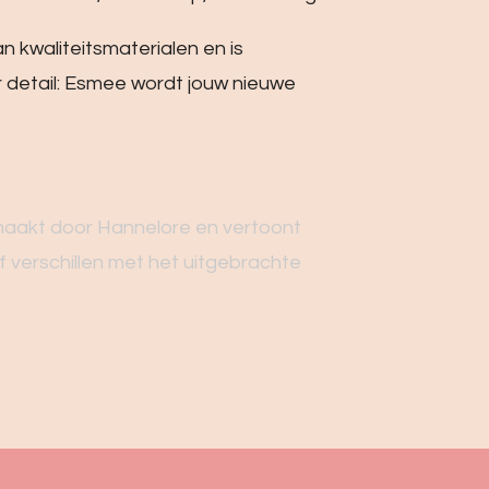
 kwaliteitsmaterialen en is
 detail: Esmee wordt jouw nieuwe
aakt door Hannelore en vertoont
f verschillen met het uitgebrachte