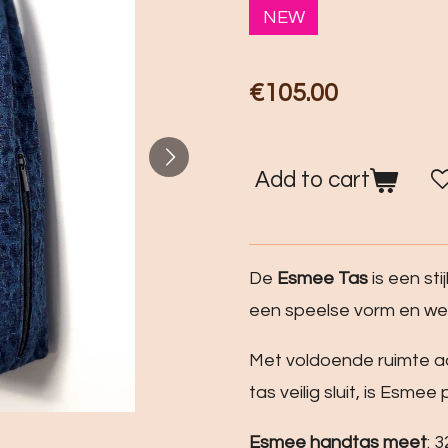
NEW
€105.00
Add to cart
De
Esmee Tas
is een st
een speelse vorm en w
Met voldoende ruimte aa
tas veilig sluit, is Esmee
Esmee handtas meet
: 